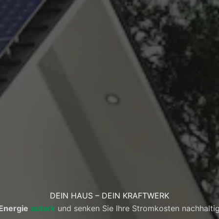
DEIN HAUS – DEIN KRAFTWERK
Energie
autark
und senken Sie Ihre Stromkosten nachhaltig