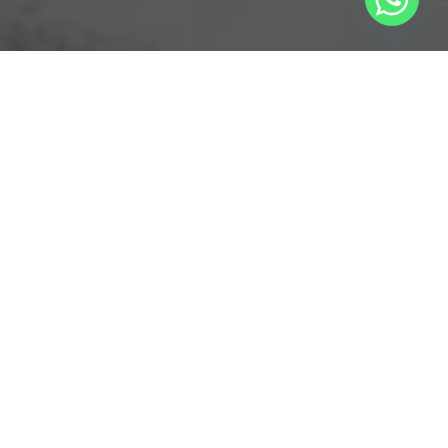
Unabhängig leben – frei von Energiekosten
Energie in
einer
neuen Dimension
Beratung anfordern
Eine Photovoltaikanlage mit den passenden
Komponenten ist die Investition in Ihre sichere Zukunft.
Der Schritt in Ihre eigene Energieversorgung rechnet sich
für Sie und die Umwelt: Weil die Energie für Haushalt oder
Gewerbe, Wärme und Mobilität vom eigenen Dach
kommt, schaffen unsere Kunden den größten Teil ihrer
täglichen Energiekosten einfach ab. Und von steigenden
Strompreisen machen Sie sich dauerhaft unabhängig.
Denn die Einnahmen aus der Einspeisevergütung sind bei